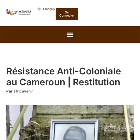
Aller
Français
Se
au
Connecter
contenu
Résistance Anti-Coloniale
au Cameroun | Restitution
Par
africavenir