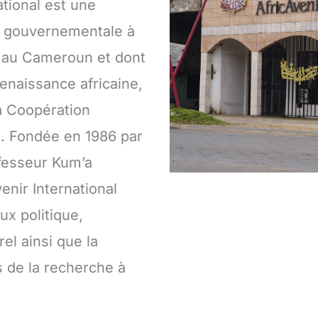
ational est une
n gouvernementale à
a au Cameroun et dont
Renaissance africaine,
a Coopération
le. Fondée en 1986 par
fesseur Kum’a
enir International
ux politique,
el ainsi que la
s de la recherche à