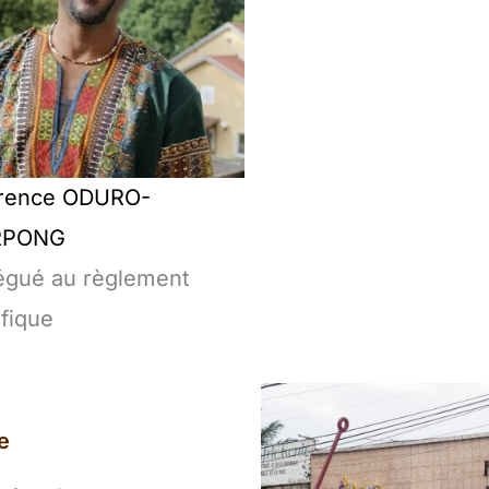
rence ODURO-
RPONG
égué au règlement
ifique
e