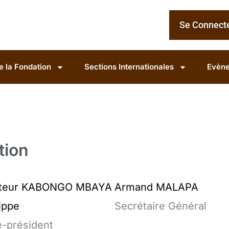
Se Connect
e la Fondation
Sections Internationales
Evène
tion
teur KABONGO MBAYA
Armand MALAPA
ippe
Secrétaire Général
e-président