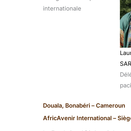
internationale
Lau
SA
Dél
pac
Douala, Bonabéri – Cameroun
AfricAvenir International – Sièg