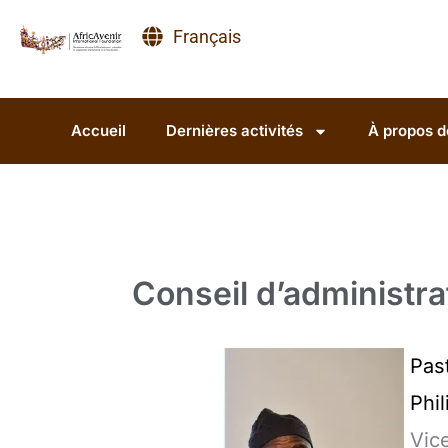
Rechercher :
Aller
Français
au
contenu
Accueil
Dernières activités
À propos d
Conseil d’administra
Pas
Phil
Vic