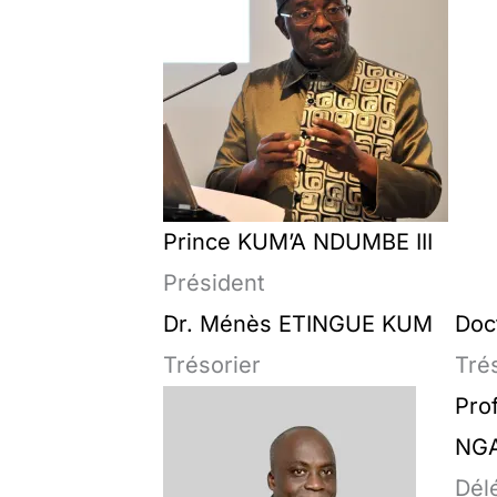
Prince KUM’A NDUMBE III
Président
Dr. Ménès ETINGUE KUM
Doc
Trésorier
Trés
Prof
NG
Dél